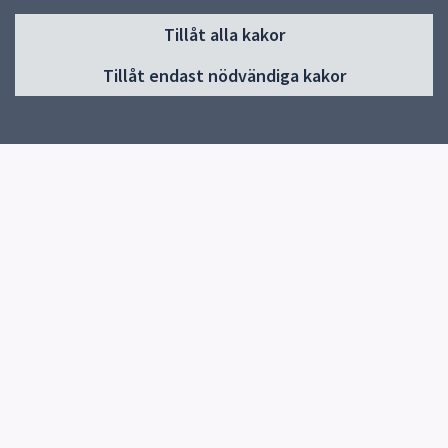
Sidfot
Tillåt alla kakor
Huvudmeny
Tillåt endast nödvändiga kakor
Start
Om förskolan
Verksamhet och pedagogik
Samarbete med vårdnadshavare - för barnets bästa
Kontakt
Jobba hos oss
Snabblänkar
Uppsala kommun
Skolverket
Kontakt